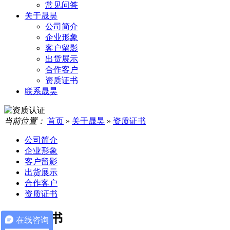
常见问答
关于晟昊
公司简介
企业形象
客户留影
出货展示
合作客户
资质证书
联系晟昊
当前位置：
首页
»
关于晟昊
»
资质证书
公司简介
企业形象
客户留影
出货展示
合作客户
资质证书
BCTC证书
在线咨询